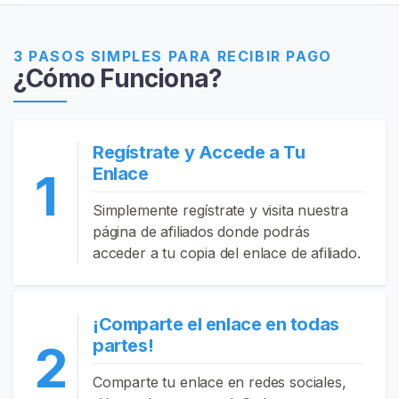
i
o
3 PASOS SIMPLES PARA RECIBIR PAGO
¿Cómo Funciona?
E
x
p
l
Regístrate y Accede a Tu
o
Enlace
1
r
a
Simplemente regístrate y visita nuestra
r
página de afiliados donde podrás
V
acceder a tu copia del enlace de afiliado.
e
n
d
¡Comparte el enlace en todas
e
partes!
2
d
o
Comparte tu enlace en redes sociales,
r