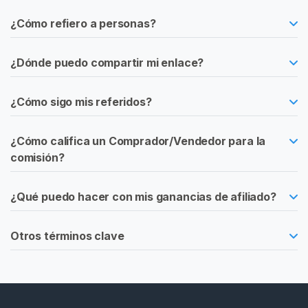
i
d
¿Cómo refiero a personas?
a
d
¿Dónde puedo compartir mi enlace?
F
e
¿Cómo sigo mis referidos?
t
i
c
¿Cómo califica un Comprador/Vendedor para la
h
comisión?
i
s
¿Qué puedo hacer con mis ganancias de afiliado?
t
a
Otros términos clave
M
a
s
c
u