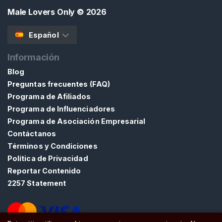
l
Male Lovers Only
© 2026
i
n
Español
a
Información
B
Blog
U
Preguntas frecuentes (FAQ)
S
C
Programa de Afiliados
A
Programa de Influenciadores
R
Programa de Asociación Empresarial
Contáctanos
Términos y Condiciones
Política de Privacidad
Reportar Contenido
C
2257 Statement
o
n
t