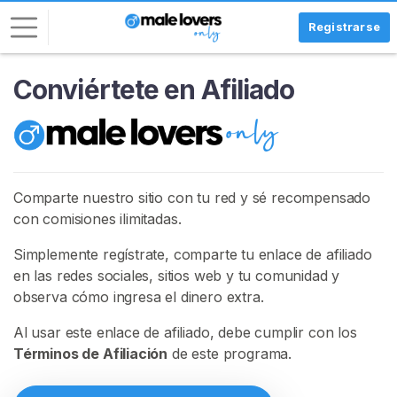
Registrarse
Conviértete en Afiliado
I
n
i
c
i
a
Comparte nuestro sitio con tu red y sé recompensado
r
con comisiones ilimitadas.
S
Simplemente regístrate, comparte tu enlace de afiliado
e
en las redes sociales, sitios web y tu comunidad y
s
observa cómo ingresa el dinero extra.
i
ó
Al usar este enlace de afiliado, debe cumplir con los
n
Términos de Afiliación
de este programa.
R
E