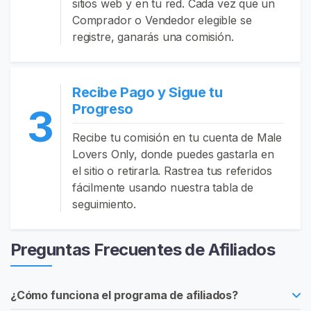
sitios web y en tu red. Cada vez que un
e
Comprador o Vendedor elegible se
s
registre, ganarás una comisión.
C
o
Recibe Pago y Sigue tu
n
Progreso
3
t
e
Recibe tu comisión en tu cuenta de Male
n
Lovers Only, donde puedes gastarla en
i
el sitio o retirarla. Rastrea tus referidos
d
fácilmente usando nuestra tabla de
o
seguimiento.
C
Preguntas Frecuentes de Afiliados
o
m
u
¿Cómo funciona el programa de afiliados?
n