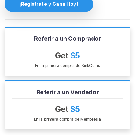
¡Regístrate y Gana Hoy!
G
I
S
T
R
A
R
Referir a un Comprador
S
E
Get
$5
G
R
A
En la primera compra de KinkCoins
T
I
S
>
Referir a un Vendedor
I
Get
$5
n
En la primera compra de Membresía
i
c