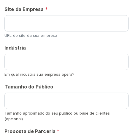
t
e
Site da Empresa
*
ú
d
o
URL do site da sua empresa
C
Indústria
o
m
u
n
Em qual indústria sua empresa opera?
i
d
Tamanho do Público
a
d
e
Tamanho aproximado do seu público ou base de clientes
F
(opcional)
e
t
Proposta de Parceria
*