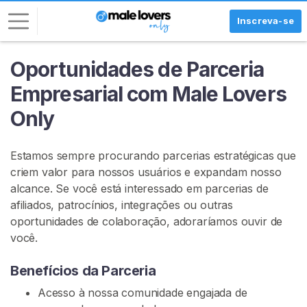
Inscreva-se
Oportunidades de Parceria
E
n
Empresarial com Male Lovers
t
Only
r
a
r
Estamos sempre procurando parcerias estratégicas que
criem valor para nossos usuários e expandam nosso
I
alcance. Se você está interessado em parcerias de
N
S
afiliados, patrocínios, integrações ou outras
C
oportunidades de colaboração, adoraríamos ouvir de
R
você.
E
V
A
Benefícios da Parceria
-
S
Acesso à nossa comunidade engajada de
E