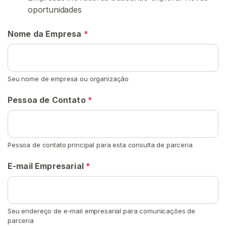
u
oportunidades
r
a
Nome da Empresa
*
r
V
e
n
Seu nome de empresa ou organização
d
Pessoa de Contato
*
e
d
o
r
Pessoa de contato principal para esta consulta de parceria
e
s
E-mail Empresarial
*
C
o
Seu endereço de e-mail empresarial para comunicações de
n
parceria