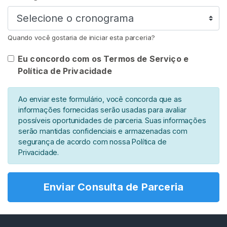
A
R
Quando você gostaria de iniciar esta parceria?
Eu concordo com os Termos de Serviço e
Política de Privacidade
C
o
Ao enviar este formulário, você concorda que as
n
informações fornecidas serão usadas para avaliar
t
possíveis oportunidades de parceria. Suas informações
a
serão mantidas confidenciais e armazenadas com
t
segurança de acordo com nossa Política de
o
Privacidade.
/
S
Enviar Consulta de Parceria
u
p
o
r