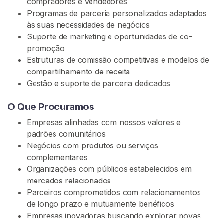
compradores e vendedores
G
Programas de parceria personalizados adaptados
R
Á
às suas necessidades de negócios
T
Suporte de marketing e oportunidades de co-
I
promoção
S
>
Estruturas de comissão competitivas e modelos de
compartilhamento de receita
Gestão e suporte de parceria dedicados
I
n
O Que Procuramos
í
Empresas alinhadas com nossos valores e
c
padrões comunitários
i
Negócios com produtos ou serviços
o
complementares
Organizações com públicos estabelecidos em
P
mercados relacionados
r
Parceiros comprometidos com relacionamentos
o
de longo prazo e mutuamente benéficos
c
Empresas inovadoras buscando explorar novas