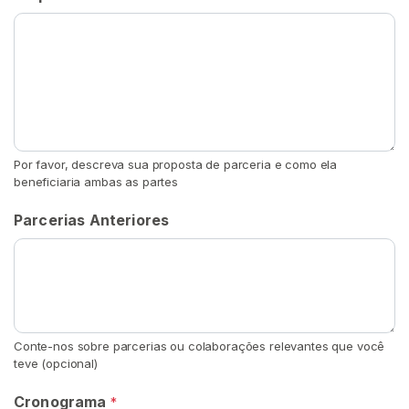
i
c
h
e
M
a
s
c
Por favor, descreva sua proposta de parceria e como ela
u
beneficiaria ambas as partes
l
Parcerias Anteriores
i
n
a
P
R
Conte-nos sobre parcerias ou colaborações relevantes que você
O
teve (opcional)
C
U
R
Cronograma
*